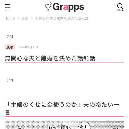
Home
恋愛
無関心な夫と離婚を決めた話#1話
【PR】
恋愛
2026年4月30日
無関心な夫と離婚を決めた話#1話
【PR】
「主婦のくせに金使うのか」夫の冷たい一
言