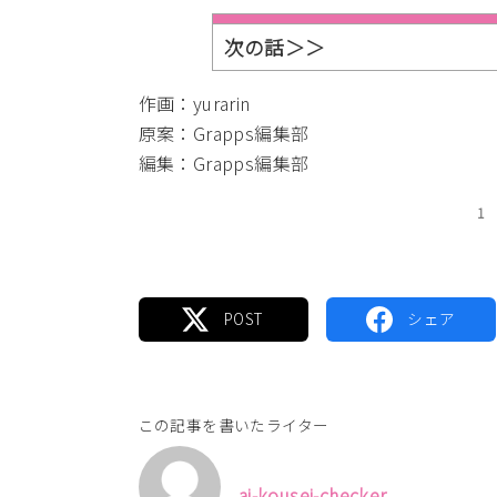
次の話＞＞
作画：yurarin
原案：Grapps編集部
編集：Grapps編集部
1
この記事を書いたライター
ai-kousei-checker