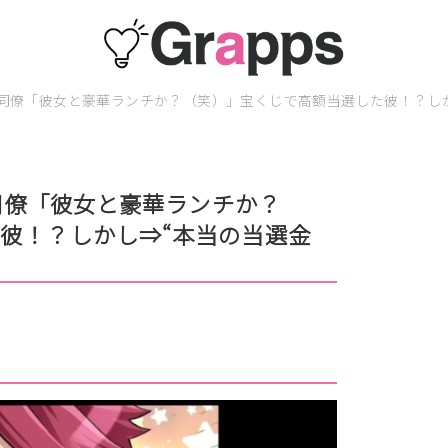
？】同僚「彼女と豪華ランチか？（笑）」宝くじで高額当選した彼！？し
】同僚「彼女と豪華ランチか？
彼！？しかし⇒“本当の当選金