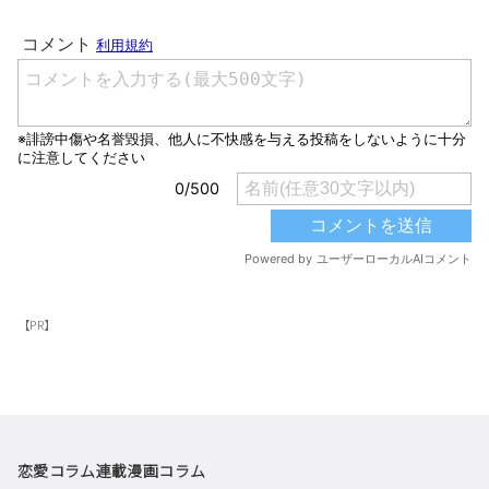
【PR】
恋愛コラム
連載漫画
コラム