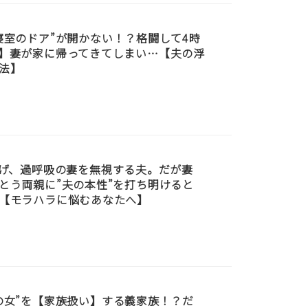
寝室のドア”が開かない！？格闘して4時
】妻が家に帰ってきてしまい…【夫の浮
法】
上げ、過呼吸の妻を無視する夫。だが妻
とう両親に”夫の本性”を打ち明けると
【モラハラに悩むあなたへ】
の女”を【家族扱い】する義家族！？だ