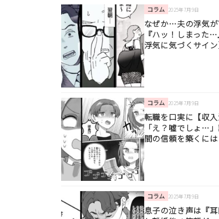
コラム
2025年7月9日
なぜか…夫の浮気が
『ハッ！しまった…
浮気に気づくサイン
コラム
2025年7月9日
転職を口実に【収入
「え？嘘でしょ…」
間の信頼を築くには
コラム
2025年7月9日
息子の泣き声は『耳