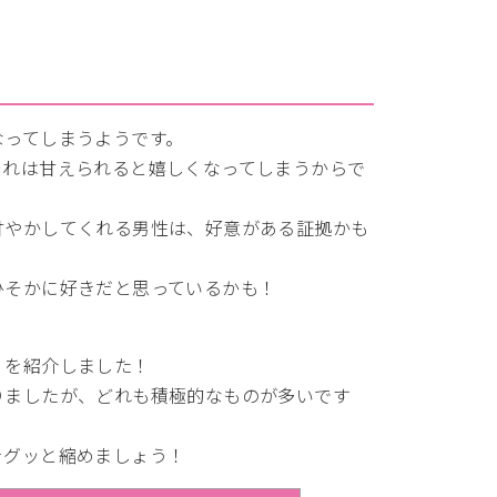
なってしまうようです。
それは甘えられると嬉しくなってしまうからで
甘やかしてくれる男性は、好意がある証拠かも
ひそかに好きだと思っているかも！
」を紹介しました！
りましたが、どれも積極的なものが多いです
をグッと縮めましょう！