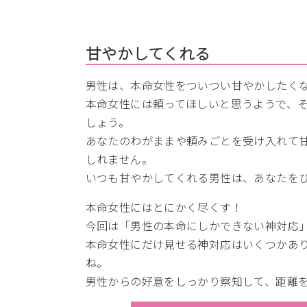
甘やかしてくれる
男性は、本命女性をついつい甘やかしたく
本命女性には頼ってほしいと思うようで、
しょう。
あなたのわがままや頼みごとを受け入れて
しれません。
いつも甘やかしてくれる男性は、あなたを
本命女性にはとにかく尽くす！
今回は「男性の本命にしかできない神対応
本命女性にだけ見せる神対応はいくつかあ
ね。
男性からの好意をしっかり察知して、距離