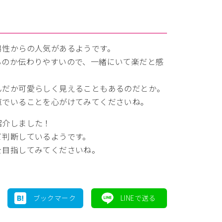
男性からの人気があるようです。
るのか伝わりやすいので、一緒にいて楽だと感
んだか可愛らしく見えることもあるのだとか。
直でいることを心がけてみてくださいね。
紹介しました！
て判断しているようです。
を目指してみてくださいね。