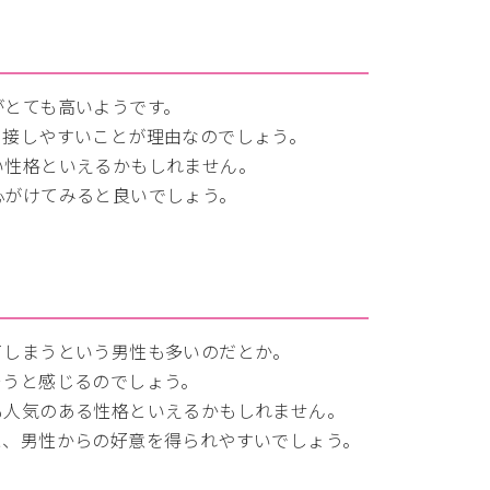
がとても高いようです。
も接しやすいことが理由なのでしょう。
い性格といえるかもしれません。
心がけてみると良いでしょう。
てしまうという男性も多いのだとか。
そうと感じるのでしょう。
も人気のある性格といえるかもしれません。
と、男性からの好意を得られやすいでしょう。