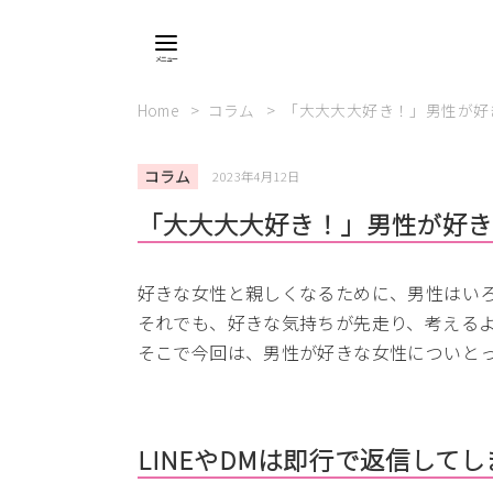
Home
コラム
「大大大大好き！」男性が好
コラム
2023年4月12日
「大大大大好き！」男性が好き
好きな女性と親しくなるために、男性はい
それでも、好きな気持ちが先走り、考える
そこで今回は、男性が好きな女性についとっ
LINEやDMは即行で返信してし