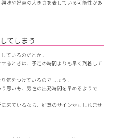
、興味や好意の大きさを表している可能性があ
してしまう
にしているのだとか。
せするときは、予定の時間よりも早く到着して
なり気をつけているのでしょう。
いう思いも、男性の出発時間を早めるようで
所に来ているなら、好意のサインかもしれませ