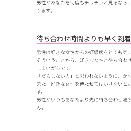
男性があなたを何度もチラチラと見るなら
ります。
待ち合わせ時間よりも早く到着
男性は好きな女性からの好感度をとても気
そういうことから、好きな女性と待ち合わ
しまいがちです。
「だらしない人」と思われないように、か
また、好きな女性を待たせてはいけないと
す。
男性がいつもあなたより先に待ち合わせ場
ん。