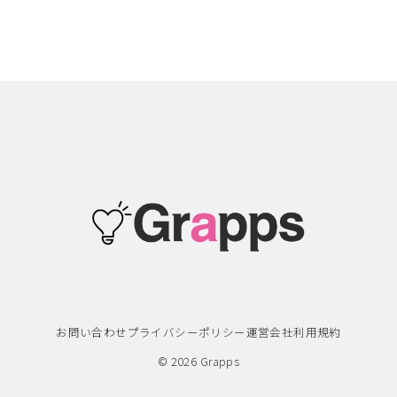
お問い合わせ
プライバシーポリシー
運営会社
利用規約
© 2026
Grapps