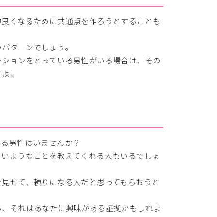
仲良くなるために共通点を作ろうとすることも
つパターンでしょう。
ーションをとっている男性がいる場合は、その
すよ。
れる男性はいませんか？
ないようなことを教えてくれる人もいるでしょ
を見せて、頼りになる人だと思ってもらおうと
ら、それはあなたに興味がある証拠かもしれま