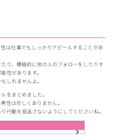
男性は仕事でもしっかりアピールすることがあ
せたり、積極的に他の人のフォローをしたりす
可能性があります。
かもしれませんよ。
ールをまとめました。
る男性は珍しくありません。
あり行動を見逃さないようにしてくださいね。