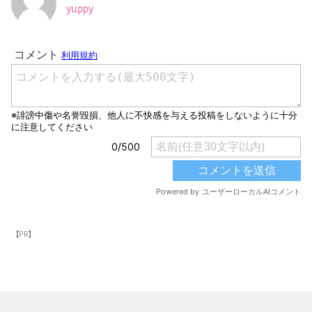
yuppy
【PR】