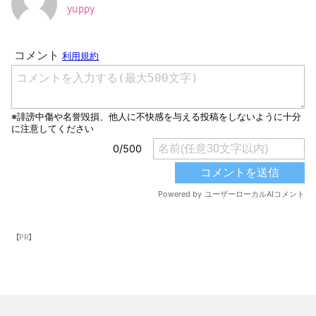
yuppy
【PR】