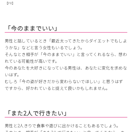
【PR】
「今のままでいい」
男性と話しているとき「最近太ってきたからダイエットでもしよ
うかな」などと言う女性もいるでしょう。
そんなとき相手が「今のままでいい」と言ってくれるなら、想わ
れている可能性が高いです。
今のあなたを大好きになっている男性は、あなたに変化を求めな
いはず。
むしろ「今の姿が好きだから変わらないでほしい」と思うはず
ですから、好かれていると捉えて良いかもしれません。
「また2人で行きたい」
男性と2人きりで食事や遊びに出かけることもあるでしょう。