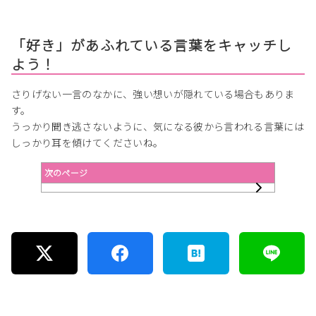
「好き」があふれている言葉をキャッチし
よう！
さりげない一言のなかに、強い想いが隠れている場合もありま
す。
うっかり聞き逃さないように、気になる彼から言われる言葉には
しっかり耳を傾けてくださいね。
次のページ