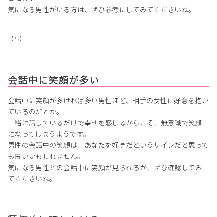
気になる男性がいる方は、ぜひ参考にしてみてくださいね。
【PR】
会話中に笑顔が多い
会話中に笑顔が多ければ多い男性ほど、相手の女性に好意を抱い
ているのだとか。
一緒に話しているだけで幸せを感じるからこそ、無意識で笑顔
になってしまうようです。
男性の会話中の笑顔は、あなたを好きだというサインだと思って
も良いかもしれません。
気になる男性との会話中に笑顔が見られるか、ぜひ確認してみ
てくださいね。