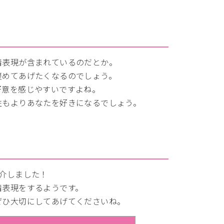
情表現が含まれているのだとか。
褒めてあげたくなるのでしょう。
好意を感じやすいですよね。
性もよりあなたを好きになるでしょう。
介しました！
情表現をするようです。
ぜひ大切にしてあげてくださいね。