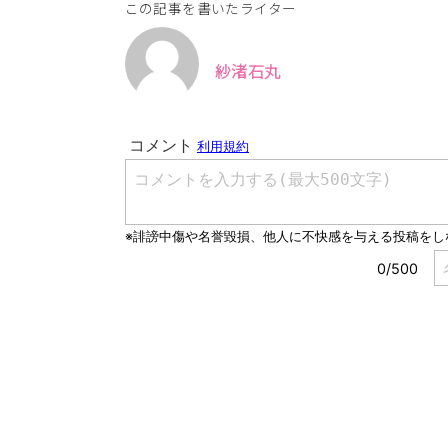
この記事を書いたライター
紗渚石丸