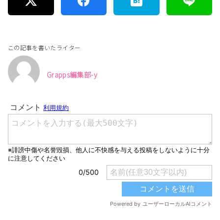
この記事を書いたライター
Grapps編集部-y