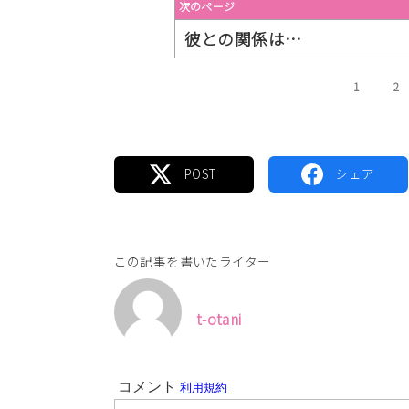
次のページ
彼との関係は…
1
2
この記事を書いたライター
t-otani