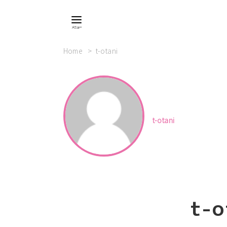
Home
t-otani
t-otani
t-o