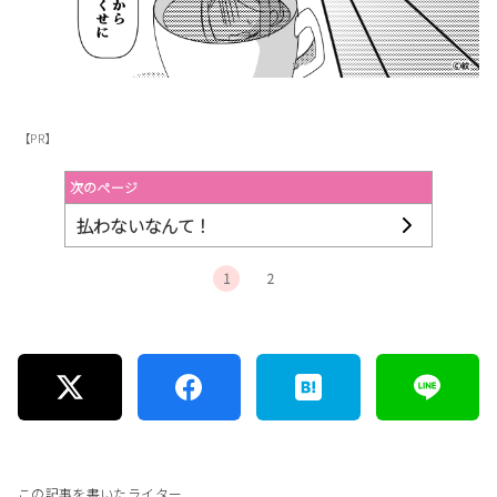
【PR】
次のページ
払わないなんて！
1
2
この記事を書いたライター