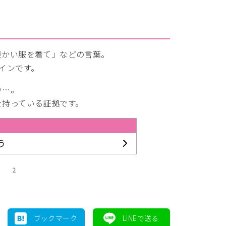
暖かい服を着て」などの言葉。
インです。
り…。
を持っている証拠です。
う
2