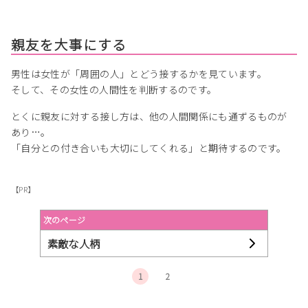
親友を大事にする
男性は女性が「周囲の人」とどう接するかを見ています。
そして、その女性の人間性を判断するのです。
とくに親友に対する接し方は、他の人間関係にも通ずるものが
あり…。
「自分との付き合いも大切にしてくれる」と期待するのです。
【PR】
次のページ
素敵な人柄
1
2