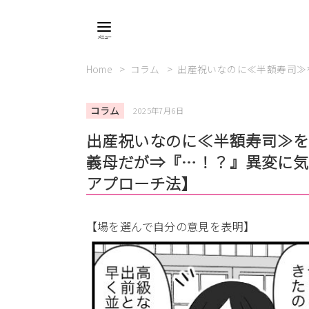
Home
コラム
出産祝いなのに≪半額寿司≫
コラム
2025年7月6日
出産祝いなのに≪半額寿司≫
義母だが⇒『…！？』異変に気
アプローチ法】
【場を選んで自分の意見を表明】