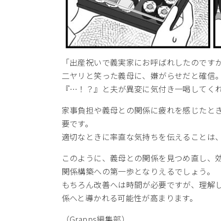
「出産祝いで義実家にお呼ばれしたのです
二ヤリと笑った義母に、嫌がらせだと確信
『…！？』と夫が異変に気付き一喝してく
家事負担や義母との関係に疲れを感じたと
要です。
適切なときに率直な気持ちを伝えることは
このように、義母との関係を見つめ直し、
関係構築への第一歩となりえるでしょう。
もちろん改善へは時間が必要ですが、理解
係へと導かれる可能性が高まります。
（Grapps編集部）