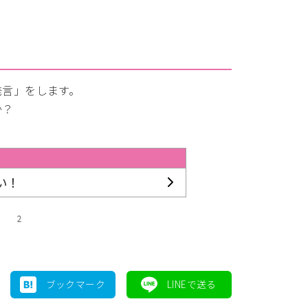
発言」をします。
か？
。
い！
2