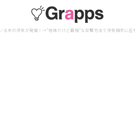
いる夫の浮気が発覚！→“地味だけど最強”な反撃方法で浮気相手に圧