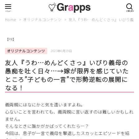
Home
オリジナルコンテンツ
友人『うわ…めんどくさっ』いびり義母
【PR】
オリジナルコンテンツ
2023年6月19日
友人『うわ…めんどくさっ』いびり義母の
愚痴を吐く日々…→嫁が限界を感じていた
ところ”子どもの一言”で形勢逆転の展開に
なる！
義両親にはなにかと気を遣いますよね。
心ないことを言われても、義両親に言い返すのは難しいかもしれ
ません。
そんなときに誰かがかばってくれたら…？
今回は、息子が一言で義母を撃退したスカッとエピソードを紹