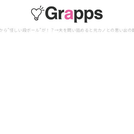
から”怪しい段ボール”が！？→夫を問い詰めると元カノとの思い出の