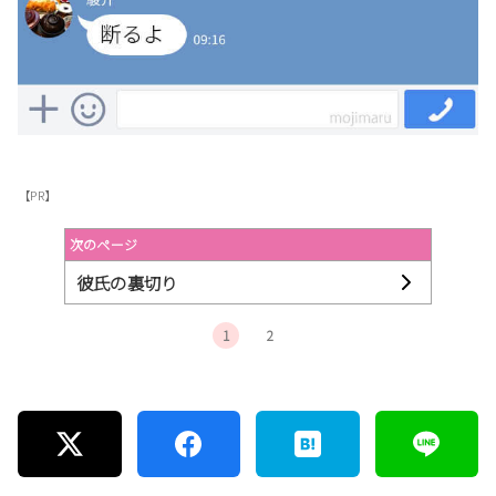
【PR】
次のページ
彼氏の裏切り
1
2