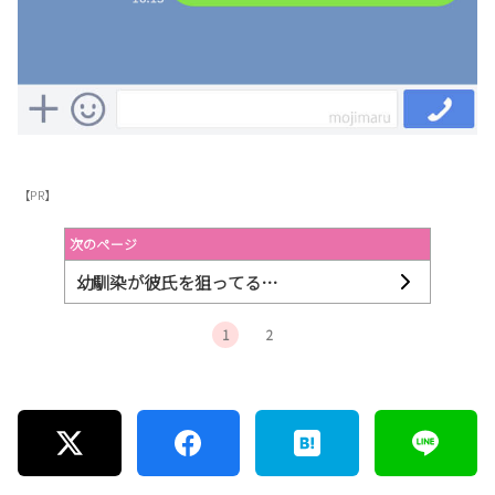
【PR】
次のページ
幼馴染が彼氏を狙ってる…
1
2