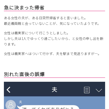
急に決まった帰省
ある女性の夫が、ある日突然帰省すると言いました。
最近義両親と会っていないことが、気になっていたようです。
女性は義実家について行こうとしました。
しかし夫は1人でゆっくり過ごしたいから、と女性の申し出を断
ります。
女性は義実家へはついて行かず、夫を駅まで見送りますが…。
別れた直後の誤爆