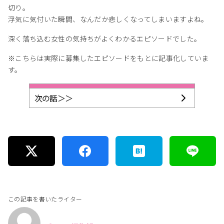
切り。
浮気に気付いた瞬間、なんだか悲しくなってしまいますよね。
深く落ち込む女性の気持ちがよくわかるエピソードでした。
※こちらは実際に募集したエピソードをもとに記事化していま
す。
次の話＞＞
この記事を書いたライター