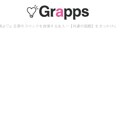
勤務よ♡』旦那のスペックを自慢する友人…【共通の話題】をきっかけ