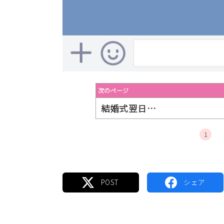
次のページ
結婚式翌日…
1