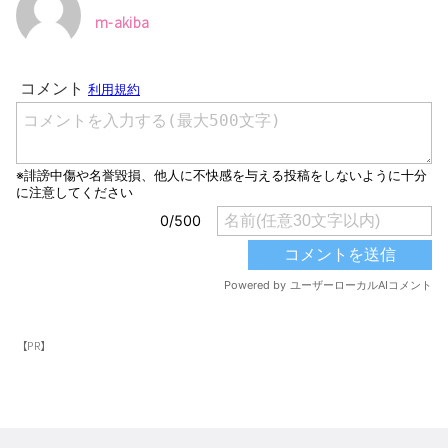
m-akiba
【PR】