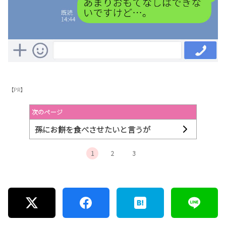
【PR】
次のページ
孫にお餅を食べさせたいと言うが
1
2
3