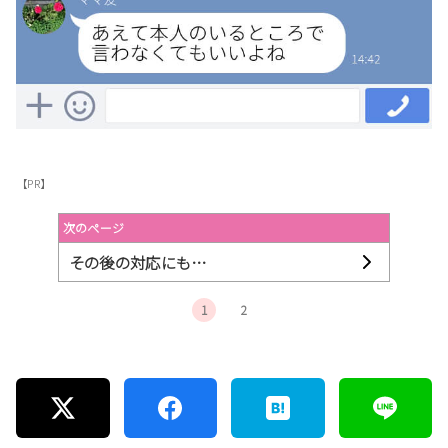
【PR】
次のページ
その後の対応にも…
1
2