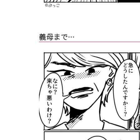
義母まで…