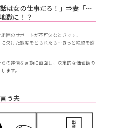
話は女の仕事だろ！」⇒妻「…
地獄に！？
で周囲のサポートが不可欠なときです。
りに欠けた態度をとられたら…きっと絶望を感
からの非情な言動に直面し、決定的な価値観の
介します。
と言う夫