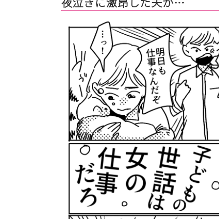
夜泣きに激昂した夫が…