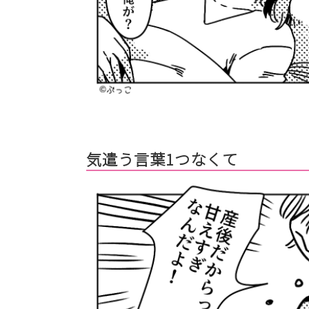
気遣う言葉1つなくて