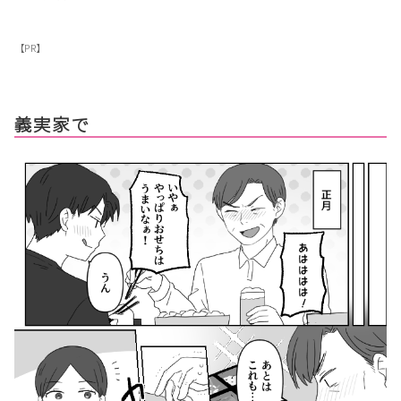
【PR】
義実家で