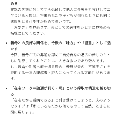
める
実親の危機に対してすら逃避して他人に介護を丸投げしてニ
ヤつける人間は、将来あなたや子どもが倒れたときにも同じ
態度をとる可能性が極めて高いです。
「冷酷さ」を見逃さず、夫としての適性をシビアに見極める
指標にしてください。
義母との良好な関係を、今後の「味方」や「証言」として活
かす
今回、義母が夫の非道を認めて自分自身の過去の苦しみとと
もに謝罪してくれたことは、大きな救いであり強みです。
もし離婚や別居へ舵を切る場合、義母が夫の「不誠実さ」を
証明する一番の理解者・証人になってくれる可能性がありま
す。
「在宅ワーク＝融通が利く・暇」という搾取の構造を断ち切
る
「在宅だから看病できる」と引き受けてしまうと、夫のよう
なタイプは「家にいるんだから何でもやって当然」とさらに
図に乗ります。