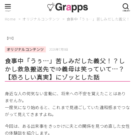
Home
オリジナルコンテンツ
食事中「うぅ…」苦しみだした義父！？
【PR】
オリジナルコンテンツ
2026年7月9日
食事中「うぅ…」苦しみだした義父！？し
かし救急搬送先で⇒義母は笑っていて…？
【恐ろしい真実】にゾッとした話
身近な人の何気ない言動に、将来への不安を覚えたことはあり
ませんか。
一度気になり始めると、これまで見過ごしていた違和感までつな
がって見えてきますよね。
今回は、ある出来事をきっかけに夫との関係を見つめ直した女性
の体験談を紹介します。