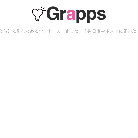
た彼】と別れたあと…ストーカー化した！？数日後⇒ポストに届いた