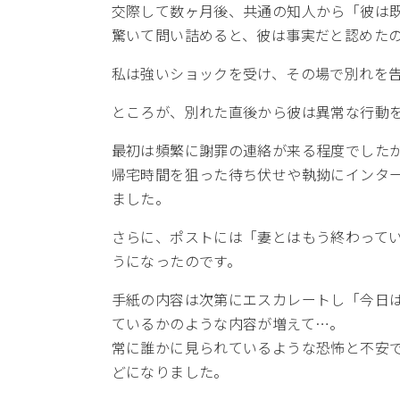
交際して数ヶ月後、共通の知人から「彼は
驚いて問い詰めると、彼は事実だと認めた
私は強いショックを受け、その場で別れを
ところが、別れた直後から彼は異常な行動
最初は頻繁に謝罪の連絡が来る程度でした
帰宅時間を狙った待ち伏せや執拗にインタ
ました。
さらに、ポストには「妻とはもう終わって
うになったのです。
手紙の内容は次第にエスカレートし「今日
ているかのような内容が増えて…。
常に誰かに見られているような恐怖と不安
どになりました。