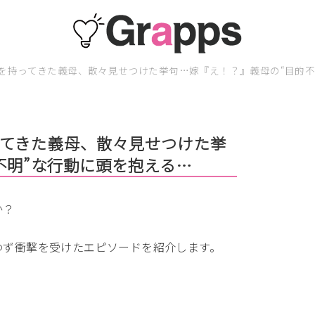
を持ってきた義母、散々見せつけた挙句…嫁『え！？』義母の“目的不
てきた義母、散々見せつけた挙
不明”な行動に頭を抱える…
か？
わず衝撃を受けたエピソードを紹介します。