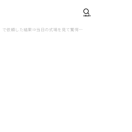
額】で依頼した結果⇒当日の式場を見て驚愕…