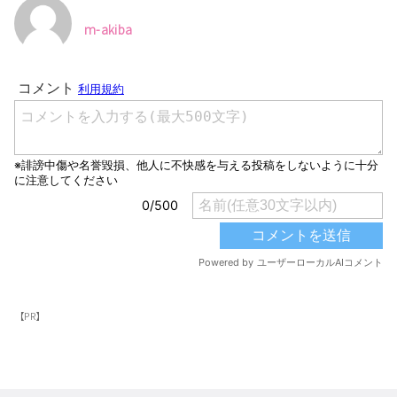
m-akiba
【PR】