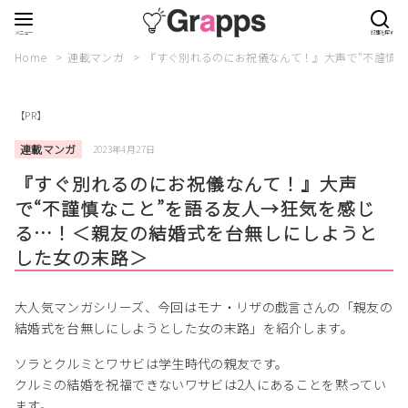
Home
連載マンガ
『すぐ別れるのにお祝儀なんて！』大声で“不謹慎
【PR】
連載マンガ
2023年4月27日
『すぐ別れるのにお祝儀なんて！』大声
で“不謹慎なこと”を語る友人→狂気を感じ
る…！＜親友の結婚式を台無しにしようと
した女の末路＞
大人気マンガシリーズ、今回はモナ・リザの戯言さんの「親友の
結婚式を台無しにしようとした女の末路」を紹介します。
ソラとクルミとワサビは学生時代の親友です。
クルミの結婚を祝福できないワサビは2人にあることを黙ってい
ます。