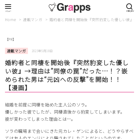
Home
連載マンガ
婚約者と同棲を開始後『突然豹変した優しい彼』→理
【PR】
連載マンガ
2023年5月18日
婚約者と同棲を開始後『突然豹変した優し
い彼』→理由は”同僚の罠”だった…！？嵌
められた男は“元凶への反撃”を開始！！
【漫画】
結婚を前提に同棲を始めた主人公のソラ。
優しかった彼でしたが、同棲直後から豹変してしまいます。
彼が変わってしまった理由とは…。
ソラの職場まで会いにきた元カレ・ゲンによると、どうやらすべ
ては友人のエンジにより騙されてしたことだというのです。