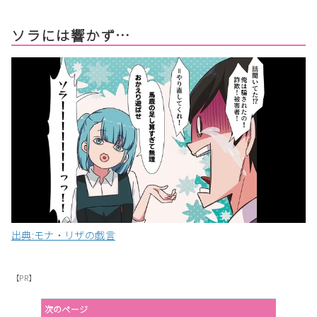
ソラには響かず…
出典:モナ・リザの戯言
【PR】
次のページ