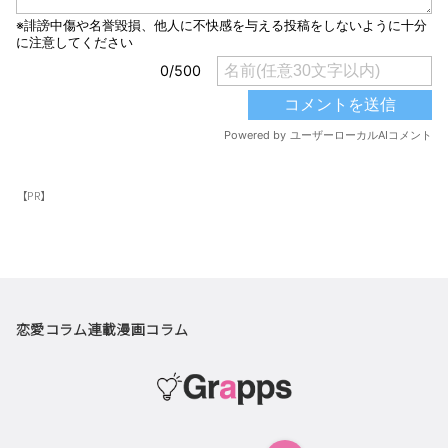
【PR】
恋愛コラム
連載漫画
コラム