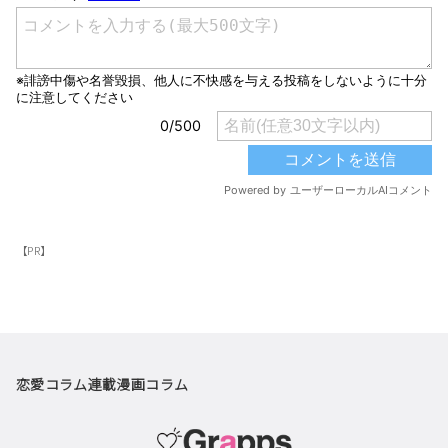
【PR】
恋愛コラム
連載漫画
コラム