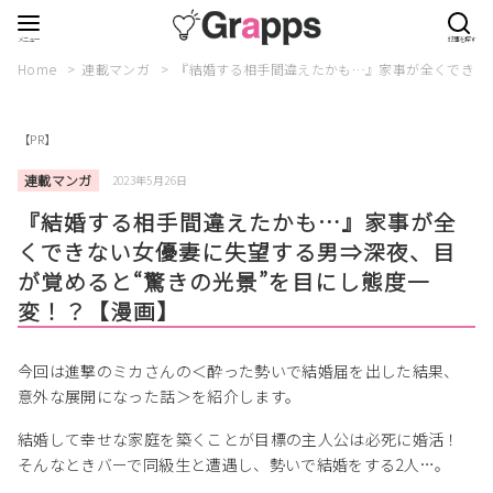
Home
連載マンガ
『結婚する相手間違えたかも…』家事が全くできな
【PR】
連載マンガ
2023年5月26日
『結婚する相手間違えたかも…』家事が全
くできない女優妻に失望する男⇒深夜、目
が覚めると“驚きの光景”を目にし態度一
変！？【漫画】
今回は進撃のミカさんの＜酔った勢いで結婚届を出した結果、
意外な展開になった話＞を紹介します。
結婚して幸せな家庭を築くことが目標の主人公は必死に婚活！
そんなときバーで同級生と遭遇し、勢いで結婚をする2人…。