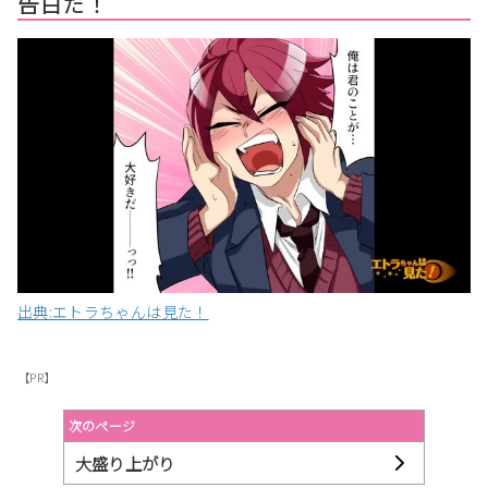
告白だ！
出典:エトラちゃんは見た！
【PR】
次のページ
大盛り上がり