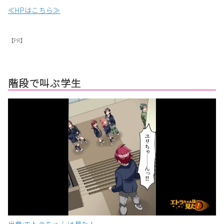
≪HPはこちら≫
【PR】
階段で叫ぶ学生