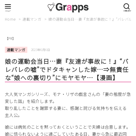
Home
連載マンガ
娘の運動会当日…妻『友達が事故に！』“バレバレの
【PR】
連載マンガ
2023年6月6日
娘の運動会当日…妻『友達が事故に！』“バ
レバレの嘘”でドタキャンした嫁…⇒無責任
な“娘への裏切り”にモヤモヤ…【漫画】
大人気マンガシリーズ、モナ・リザの戯言さんの「妻の態度が急
変した話」を紹介します。
取り乱したことを謝罪する妻に、感謝と詫びる気持ちを伝える
主人公。
娘には病気のことを黙っておくということで夫婦は合意します。
娘に悟られないように過ごしていたある日、妻から急に最近同