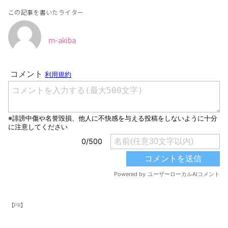
この記事を書いたライター
m-akiba
【PR】