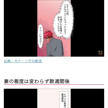
出典：モナ・リザの戯言
妻の態度は変わらず数週間後