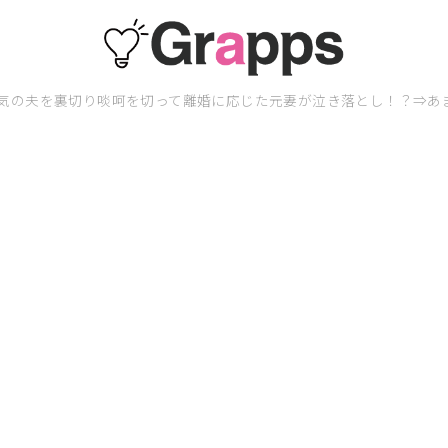
気の夫を裏切り啖呵を切って離婚に応じた元妻が泣き落とし！？⇒あ