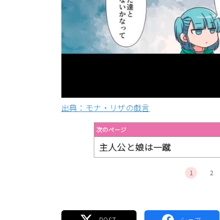
出典：モナ・リザの戯言
次のページ
主人公と娘は一蹴
1
2