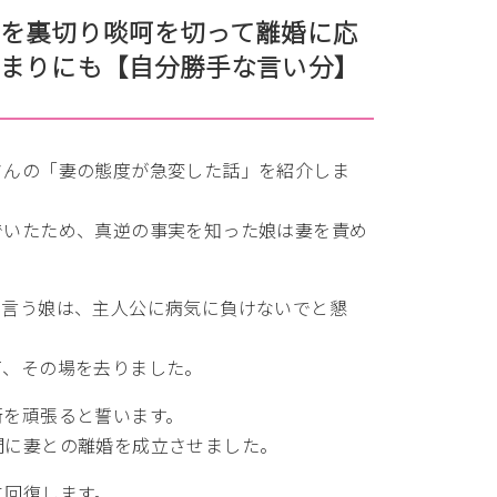
を裏切り啖呵を切って離婚に応
あまりにも【自分勝手な言い分】
さんの「妻の態度が急変した話」を紹介しま
でいたため、真逆の事実を知った娘は妻を責め
と言う娘は、主人公に病気に負けないでと懇
て、その場を去りました。
術を頑張ると誓います。
間に妻との離婚を成立させました。
に回復します。