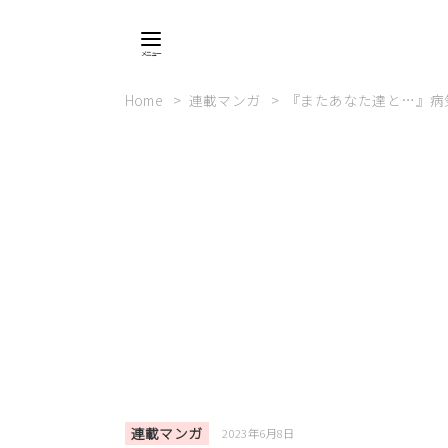
Home
連載マンガ
『またあなた達と…』病
連載マンガ
2023年6月8日