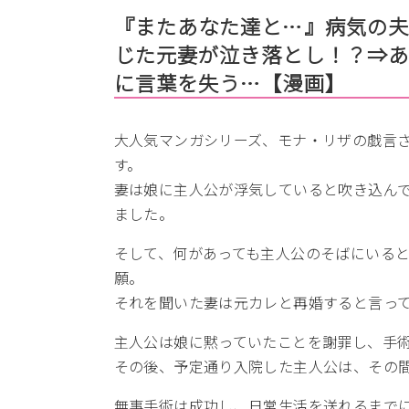
『またあなた達と…』病気の夫
じた元妻が泣き落とし！？⇒
に言葉を失う…【漫画】
大人気マンガシリーズ、モナ・リザの戯言
す。
妻は娘に主人公が浮気していると吹き込ん
ました。
そして、何があっても主人公のそばにいる
願。
それを聞いた妻は元カレと再婚すると言っ
主人公は娘に黙っていたことを謝罪し、手
その後、予定通り入院した主人公は、その
無事手術は成功し、日常生活を送れるまで