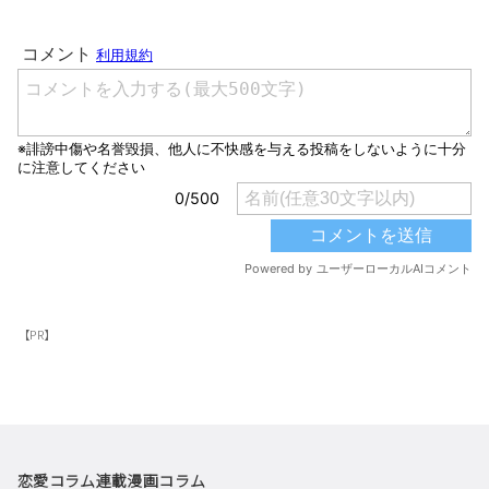
【PR】
恋愛コラム
連載漫画
コラム