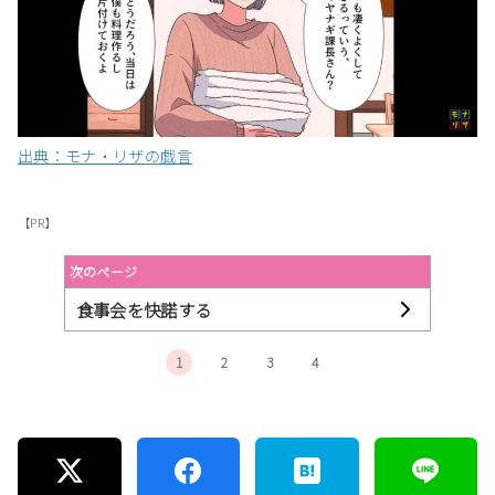
出典：モナ・リザの戯言
【PR】
次のページ
食事会を快諾する
1
2
3
4