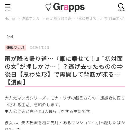
Home
連載マンガ
雨が降る帰り道…『車に乗せて！』“初対面の女”
【PR】
連載マンガ
2023年6月11日
雨が降る帰り道…『車に乗せて！』“初対面
の女”が押しかけ…！？逃げ去ったものの⇒
後日【思わぬ形】で再開して背筋が凍る…
【漫画】
大人気マンガシリーズ、モナ・リザの戯言さんの「迷惑女に振り
回される生活」を紹介します。
主人公は夫と息子と3人暮らしをする主婦です。
彼女は、夫の転職を機に先月とあるマンションへ引っ越したばか
りでした。