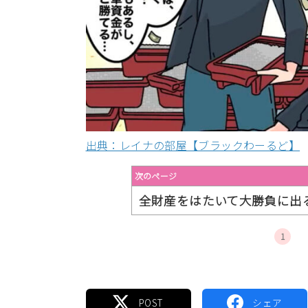
出典：レイナの部屋【ブラックわーるど】
次のページ
全財産をはたいて大勝負に出
1