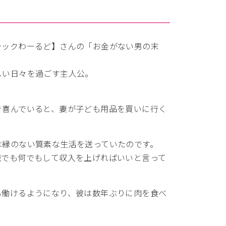
ラックわーるど】さんの「お金がない男の末
しい日々を過ごす主人公。
。
き喜んでいると、妻が子ども用品を買いに行く
は縁のない質素な生活を送っていたのです。
職でも何でもして収入を上げればいいと言って
も働けるようになり、彼は数年ぶりに肉を食べ
。