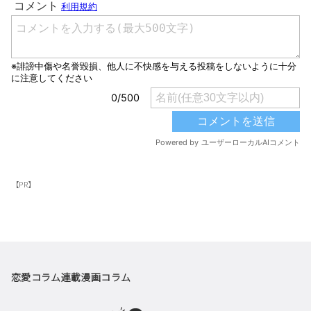
【PR】
恋愛コラム
連載漫画
コラム