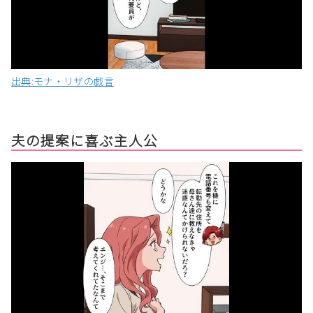
出典:モナ・リザの戯言
夫の提案に喜ぶ主人公