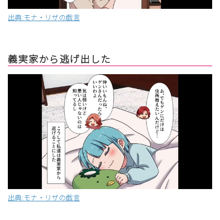
出典:モナ・リザの戯言
義実家から逃げ出した
出典:モナ・リザの戯言