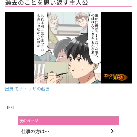
過去のことを思い返す主人公
出典:モナ・リザの戯言
【PR】
次のページ
仕事の方は…